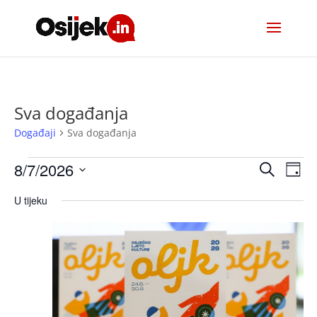
Sva događanja
Događaji
Sva događanja
Događaji
Događa
Do
8/7/2026
Pretraži
Dan
nav
for
pretra
Odaberite
pog
7
i
U tijeku
datum.
kolovoza,
navigac
2026
pregle