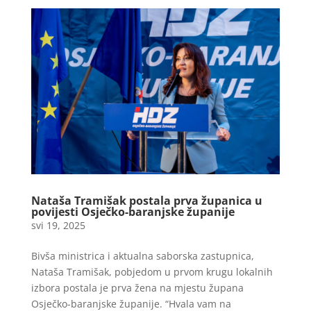
Nataša Tramišak postala prva županica u
povijesti Osječko-baranjske županije
svi 19, 2025
Bivša ministrica i aktualna saborska zastupnica,
Nataša Tramišak, pobjedom u prvom krugu lokalnih
izbora postala je prva žena na mjestu župana
Osječko-baranjske županije. “Hvala vam na