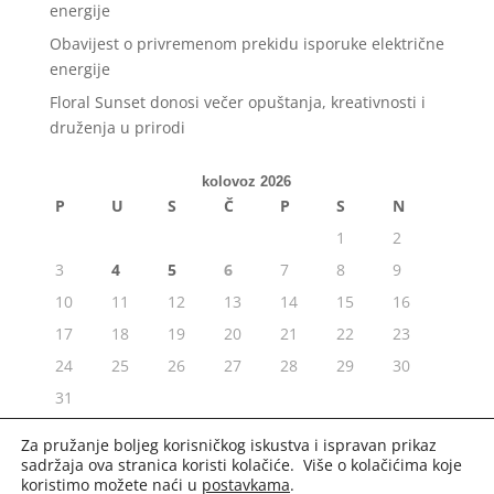
energije
Obavijest o privremenom prekidu isporuke električne
energije
Floral Sunset donosi večer opuštanja, kreativnosti i
druženja u prirodi
kolovoz 2026
P
U
S
Č
P
S
N
1
2
3
4
5
6
7
8
9
10
11
12
13
14
15
16
17
18
19
20
21
22
23
24
25
26
27
28
29
30
31
« srp
Za pružanje boljeg korisničkog iskustva i ispravan prikaz
sadržaja ova stranica koristi kolačiće. Više o kolačićima koje
koristimo možete naći u
postavkama
.