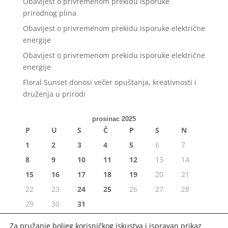
Obavijest o privremenom prekidu isporuke
prirodnog plina
Obavijest o privremenom prekidu isporuke električne
energije
Obavijest o privremenom prekidu isporuke električne
energije
Floral Sunset donosi večer opuštanja, kreativnosti i
druženja u prirodi
prosinac 2025
P
U
S
Č
P
S
N
1
2
3
4
5
6
7
8
9
10
11
12
13
14
15
16
17
18
19
20
21
22
23
24
25
26
27
28
29
30
31
« stu
sij »
Za pružanje boljeg korisničkog iskustva i ispravan prikaz