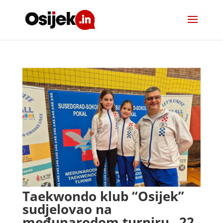
Taekwondo klub “Osijek”
sudjelovao na
međunarodom turniru „22.