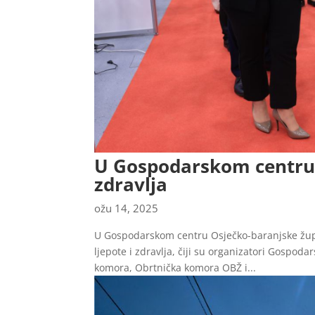
U Gospodarskom centru 
zdravlja
ožu 14, 2025
U Gospodarskom centru Osječko-baranjske župan
ljepote i zdravlja, čiji su organizatori Gospod
komora, Obrtnička komora OBŽ i...