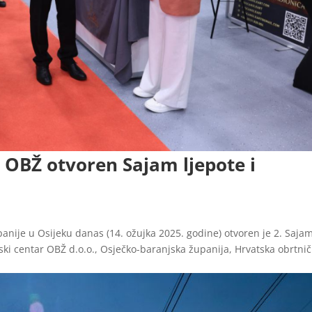
OBŽ otvoren Sajam ljepote i
ije u Osijeku danas (14. ožujka 2025. godine) otvoren je 2. Saja
arski centar OBŽ d.o.o., Osječko-baranjska županija, Hrvatska obrtni