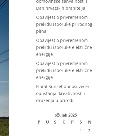
domovinske zahvalnosti i
Dan hrvatskih branitelja
Obavijest o privremenom
prekidu isporuke prirodnog
plina
Obavijest o privremenom
prekidu isporuke električne
energije
Obavijest o privremenom
prekidu isporuke električne
energije
Floral Sunset donosi večer
opuštanja, kreativnosti i
druženja u prirodi
ožujak 2025
P
U
S
Č
P
S
N
1
2