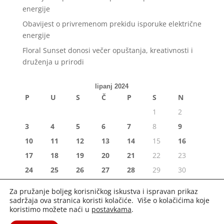
energije
Obavijest o privremenom prekidu isporuke električne
energije
Floral Sunset donosi večer opuštanja, kreativnosti i
druženja u prirodi
lipanj 2024
P
U
S
Č
P
S
N
1
2
3
4
5
6
7
8
9
10
11
12
13
14
15
16
17
18
19
20
21
22
23
24
25
26
27
28
29
30
« svi
srp »
Za pružanje boljeg korisničkog iskustva i ispravan prikaz
sadržaja ova stranica koristi kolačiće. Više o kolačićima koje
koristimo možete naći u
postavkama
.