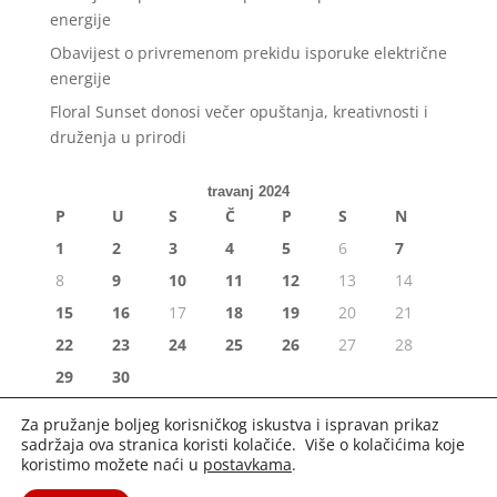
energije
Obavijest o privremenom prekidu isporuke električne
energije
Floral Sunset donosi večer opuštanja, kreativnosti i
druženja u prirodi
travanj 2024
P
U
S
Č
P
S
N
1
2
3
4
5
6
7
8
9
10
11
12
13
14
15
16
17
18
19
20
21
22
23
24
25
26
27
28
29
30
« ožu
svi »
Za pružanje boljeg korisničkog iskustva i ispravan prikaz
sadržaja ova stranica koristi kolačiće. Više o kolačićima koje
koristimo možete naći u
postavkama
.