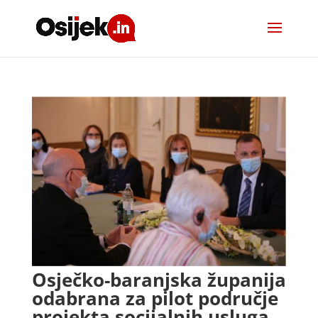
Osječko-baranjska županija
odabrana za pilot područje
projekta socijalnih usluga