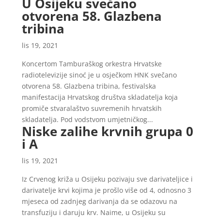
U Osijeku svečano
otvorena 58. Glazbena
tribina
lis 19, 2021
Koncertom Tamburaškog orkestra Hrvatske
radiotelevizije sinoć je u osječkom HNK svečano
otvorena 58. Glazbena tribina, festivalska
manifestacija Hrvatskog društva skladatelja koja
promiče stvaralaštvo suvremenih hrvatskih
skladatelja. Pod vodstvom umjetničkog...
Niske zalihe krvnih grupa 0
i A
lis 19, 2021
Iz Crvenog križa u Osijeku pozivaju sve darivateljice i
darivatelje krvi kojima je prošlo više od 4, odnosno 3
mjeseca od zadnjeg darivanja da se odazovu na
transfuziju i daruju krv. Naime, u Osijeku su