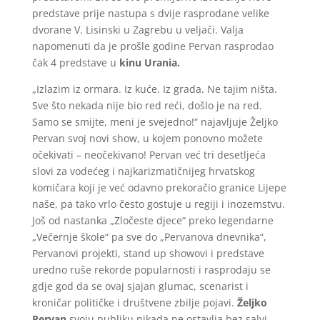
predstave prije nastupa s dvije rasprodane velike
dvorane V. Lisinski u Zagrebu u veljači. Valja
napomenuti da je prošle godine Pervan rasprodao
čak 4 predstave u
kinu Urania.
„Izlazim iz ormara. Iz kuće. Iz grada. Ne tajim ništa.
Sve što nekada nije bio red reći, došlo je na red.
Samo se smijte, meni je svejedno!“ najavljuje Željko
Pervan svoj novi show, u kojem ponovno možete
očekivati – neočekivano! Pervan već tri desetljeća
slovi za vodećeg i najkarizmatičnijeg hrvatskog
komičara koji je već odavno prekoračio granice Lijepe
naše, pa tako vrlo često gostuje u regiji i inozemstvu.
Još od nastanka „Zločeste djece“ preko legendarne
„Večernje škole“ pa sve do „Pervanova dnevnika“,
Pervanovi projekti, stand up showovi i predstave
uredno ruše rekorde popularnosti i rasprodaju se
gdje god da se ovaj sjajan glumac, scenarist i
kroničar političke i društvene zbilje pojavi.
Željko
Pervan
svoju publiku nikada ne ostavlja bez salvi