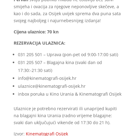
smijeha i ovacija za njegove neponovljive skečeve, a
kao i do sada, za Osijek uvijek sprema dva puna sata
svojeg najboljeg i najurnebesnijeg izdanja!
Cijena ulaznice: 70 kn
REZERVACIJA ULAZNICA:
031 205 501 – Uprava (pon-pet od 9:00-17:00 sati)
031 205 507 – Blagajna kina (svaki dan od
17:30:-21:30 sati)
info@kinematografi-
osijek
.hr
ulaznice@kinematografi-
osijek
.hr
inbox poruka u Kino Urania & Kinematografi Osijek
Ulaznice je potrebno rezervirati ili unaprijed kupiti
na blagajni kina Urania (radno vrijeme blagajne:
svaki dan uključujući vikende od 17:30 do 21 h).
Izvor:
Kinematografi Osijek