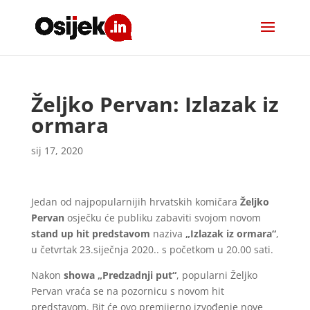
Željko Pervan: Izlazak iz
ormara
sij 17, 2020
Jedan od najpopularnijih hrvatskih komičara
Željko
Pervan
osječku će publiku zabaviti svojom novom
stand up hit predstavom
naziva
„Izlazak iz ormara“
,
u četvrtak 23.siječnja 2020.. s početkom u 20.00 sati.
Nakon
showa „Predzadnji put“
, popularni Željko
Pervan vraća se na pozornicu s novom hit
predstavom. Bit će ovo premijerno izvođenje nove