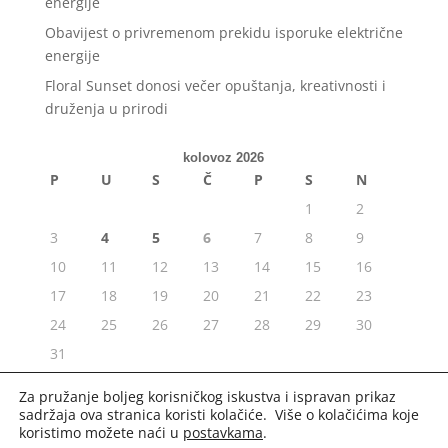
energije
Obavijest o privremenom prekidu isporuke električne
energije
Floral Sunset donosi večer opuštanja, kreativnosti i
druženja u prirodi
kolovoz 2026
P
U
S
Č
P
S
N
1
2
3
4
5
6
7
8
9
10
11
12
13
14
15
16
17
18
19
20
21
22
23
24
25
26
27
28
29
30
31
« srp
Za pružanje boljeg korisničkog iskustva i ispravan prikaz
sadržaja ova stranica koristi kolačiće. Više o kolačićima koje
koristimo možete naći u
postavkama
.