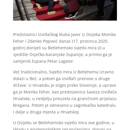
Predstavnici Izviđačkog kluba Javor iz Osijeka Monika
Feher i Zdenko Popović danas (17. prosinca 2020.
godin) donijeli su Betlehemsko svjetlo mira (i) u
sjedište Osječko-baranjske županije, a primio ga je
zamjenik župana Petar Lagator.
Već tradicionalno, Svjetlo mira iz Betlehema izravno
dolazi u Beč, a potom ga izviđači prenose u druge
države. U Hrvatsku je stiglo preko Slovenije, a upravo
ga je Monika Feher, kao predstavnica Saveza izviđača
Hrvatske, u nedjelju preuzela na graničnom prijelazu
Bregana. Potom je odneseno u zagrebačku katedralu
i dalje u druga mjesta u Hrvatskoj.
U Osijeku se Betlehemsko svjetlo mira ove godine, u
skladu s epidemiološkim ograničenjima, donosi na