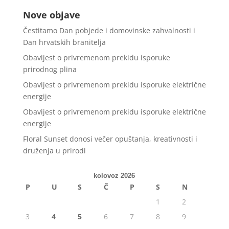
Nove objave
Čestitamo Dan pobjede i domovinske zahvalnosti i
Dan hrvatskih branitelja
Obavijest o privremenom prekidu isporuke
prirodnog plina
Obavijest o privremenom prekidu isporuke električne
energije
Obavijest o privremenom prekidu isporuke električne
energije
Floral Sunset donosi večer opuštanja, kreativnosti i
druženja u prirodi
kolovoz 2026
P
U
S
Č
P
S
N
1
2
3
4
5
6
7
8
9