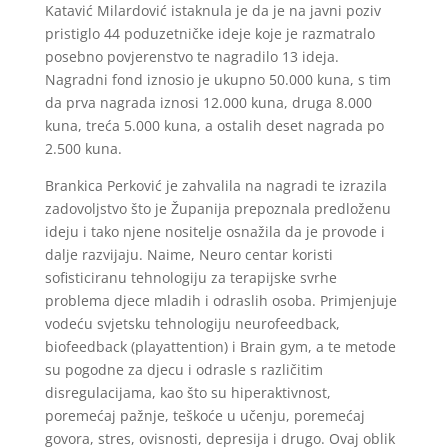
Katavić Milardović istaknula je da je na javni poziv
pristiglo 44 poduzetničke ideje koje je razmatralo
posebno povjerenstvo te nagradilo 13 ideja.
Nagradni fond iznosio je ukupno 50.000 kuna, s tim
da prva nagrada iznosi 12.000 kuna, druga 8.000
kuna, treća 5.000 kuna, a ostalih deset nagrada po
2.500 kuna.
Brankica Perković je zahvalila na nagradi te izrazila
zadovoljstvo što je Županija prepoznala predloženu
ideju i tako njene nositelje osnažila da je provode i
dalje razvijaju. Naime, Neuro centar koristi
sofisticiranu tehnologiju za terapijske svrhe
problema djece mladih i odraslih osoba. Primjenjuje
vodeću svjetsku tehnologiju neurofeedback,
biofeedback (playattention) i Brain gym, a te metode
su pogodne za djecu i odrasle s različitim
disregulacijama, kao što su hiperaktivnost,
poremećaj pažnje, teškoće u učenju, poremećaj
govora, stres, ovisnosti, depresija i drugo. Ovaj oblik