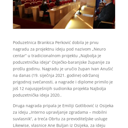
Poduzetnica Brankica Perković dobila je prvu
nagradu za projektnu ideju pod nazivom „Neuro
centar“ u tradicionalnom projektu „Najbolja je
poduzetnička ideja“ Osječko-baranjske županije za
prošlu godinu. Nagradu je uručio župan Ivan Anušić
na danas (19. siječnja 2021. godine) održanoj
prigodnoj svečanosti, a nagrade i diplome primilo je
još 12 najuspješnijih sudionika projekta Najbolja
poduzetnička ideja 2020..
Druga nagrada pripala je Emiliji Gotlibović iz Osijeka
za ideju „Interno upravljanje zgradama – mobilni
suvlasnik“, a treća Obrtu za prevoditeljske usluge
Likewise, vlasnice Ane Buljan iz Osijeka, za ideju