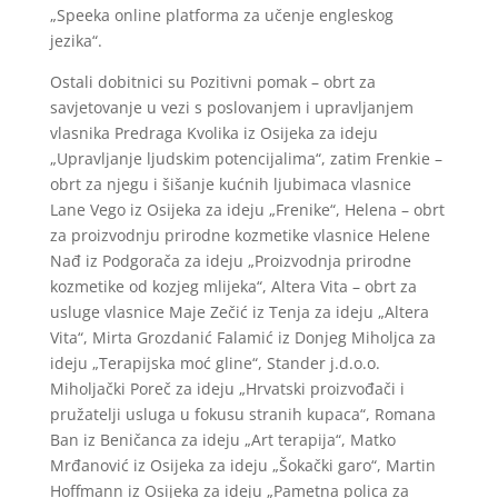
„Speeka online platforma za učenje engleskog
jezika“.
Ostali dobitnici su Pozitivni pomak – obrt za
savjetovanje u vezi s poslovanjem i upravljanjem
vlasnika Predraga Kvolika iz Osijeka za ideju
„Upravljanje ljudskim potencijalima“, zatim Frenkie –
obrt za njegu i šišanje kućnih ljubimaca vlasnice
Lane Vego iz Osijeka za ideju „Frenike“, Helena – obrt
za proizvodnju prirodne kozmetike vlasnice Helene
Nađ iz Podgorača za ideju „Proizvodnja prirodne
kozmetike od kozjeg mlijeka“, Altera Vita – obrt za
usluge vlasnice Maje Zečić iz Tenja za ideju „Altera
Vita“, Mirta Grozdanić Falamić iz Donjeg Miholjca za
ideju „Terapijska moć gline“, Stander j.d.o.o.
Miholjački Poreč za ideju „Hrvatski proizvođači i
pružatelji usluga u fokusu stranih kupaca“, Romana
Ban iz Beničanca za ideju „Art terapija“, Matko
Mrđanović iz Osijeka za ideju „Šokački garo“, Martin
Hoffmann iz Osijeka za ideju „Pametna polica za