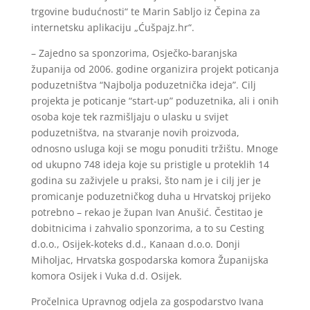
trgovine budućnosti“ te Marin Sabljo iz Čepina za
internetsku aplikaciju „Ćušpajz.hr“.
– Zajedno sa sponzorima, Osječko-baranjska
županija od 2006. godine organizira projekt poticanja
poduzetništva “Najbolja poduzetnička ideja”. Cilj
projekta je poticanje “start-up” poduzetnika, ali i onih
osoba koje tek razmišljaju o ulasku u svijet
poduzetništva, na stvaranje novih proizvoda,
odnosno usluga koji se mogu ponuditi tržištu. Mnoge
od ukupno 748 ideja koje su pristigle u proteklih 14
godina su zaživjele u praksi, što nam je i cilj jer je
promicanje poduzetničkog duha u Hrvatskoj prijeko
potrebno – rekao je župan Ivan Anušić. Čestitao je
dobitnicima i zahvalio sponzorima, a to su Cesting
d.o.o., Osijek-koteks d.d., Kanaan d.o.o. Donji
Miholjac, Hrvatska gospodarska komora Županijska
komora Osijek i Vuka d.d. Osijek.
Pročelnica Upravnog odjela za gospodarstvo Ivana