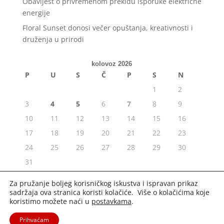
Obavijest o privremenom prekidu isporuke električne
energije
Floral Sunset donosi večer opuštanja, kreativnosti i
druženja u prirodi
kolovoz 2026
P
U
S
Č
P
S
N
1
2
3
4
5
6
7
8
9
10
11
12
13
14
15
16
17
18
19
20
21
22
23
24
25
26
27
28
29
30
31
« srp
Za pružanje boljeg korisničkog iskustva i ispravan prikaz
sadržaja ova stranica koristi kolačiće. Više o kolačićima koje
koristimo možete naći u
postavkama
.
Prihvaćam
2020. Portal Osijek.in | Sva prava pridržana. |