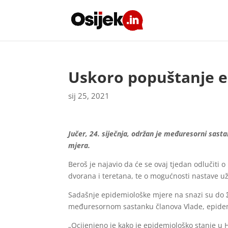
Uskoro popuštanje e
sij 25, 2021
Jučer, 24. siječnja, održan je međuresorni sas
mjera.
Beroš je najavio da će se ovaj tjedan odlučit
dvorana i teretana, te o mogućnosti nastave už
Sadašnje epidemiološke mjere na snazi su do
3
međuresornom sastanku članova Vlade, epidemio
„Ocijenjeno je kako je epidemiološko stanje u 