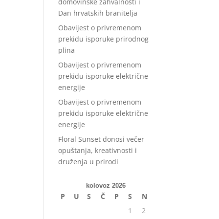
domovinske zahvalnosti i
Dan hrvatskih branitelja
Obavijest o privremenom
prekidu isporuke prirodnog
plina
Obavijest o privremenom
prekidu isporuke električne
energije
Obavijest o privremenom
prekidu isporuke električne
energije
Floral Sunset donosi večer
opuštanja, kreativnosti i
druženja u prirodi
kolovoz 2026
P
U
S
Č
P
S
N
1
2