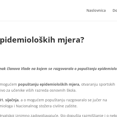
Naslovnica
Do
pidemioloških mjera?
tanak članova Vlade na kojem se razgovarala o popuštanju epidemiolo
i o mogućem
popuštanju epidemioloških mjera,
otvaranju sportskih
ivo za učenike viših razreda osnovnih škola.
1. siječnja
, a o mogućem popuštanju razgovaralo se jučer na
loga i Nacionalnog stožera civilne zaštite.
Hrvatskoj iznimno zadovoljavajuće, što dopušta razmišljanje i o nek