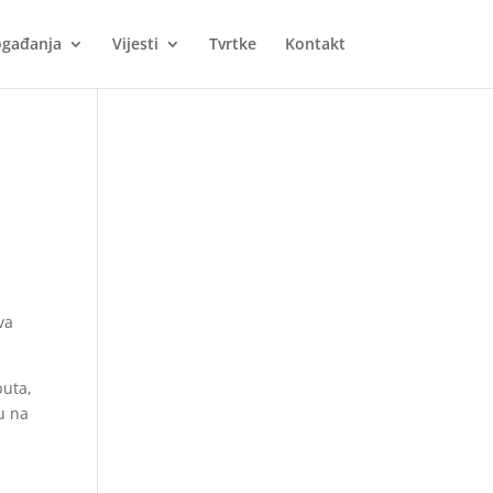
gađanja
Vijesti
Tvrtke
Kontakt
va
puta,
u na