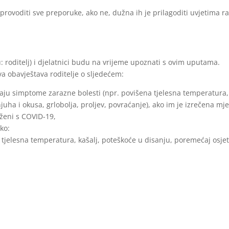
provoditi sve preporuke, ako ne, dužna ih je prilagoditi uvjetima r
u: roditelj) i djelatnici budu na vrijeme upoznati s ovim uputama.
a obavještava roditelje o sljedećem:
maju simptome zarazne bolesti (npr. povišena tjelesna temperatura,
juha i okusa, grlobolja, proljev, povraćanje), ako im je izrečena mj
aženi s COVID-19,
ko:
tjelesna temperatura, kašalj, poteškoće u disanju, poremećaj osje