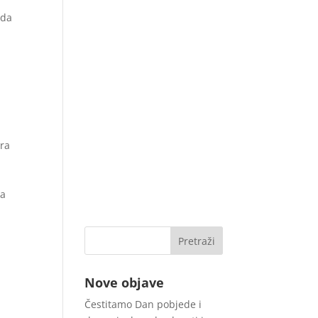
ada
era
ta
Nove objave
Čestitamo Dan pobjede i