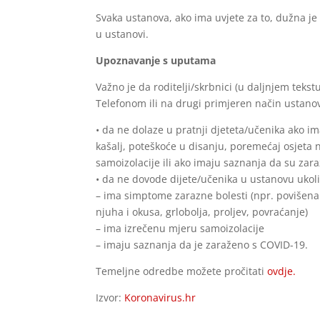
Svaka ustanova, ako ima uvjete za to, dužna je 
u ustanovi.
Upoznavanje s uputama
Važno je da roditelji/skrbnici (u daljnjem tekst
Telefonom ili na drugi primjeren način ustanov
• da ne dolaze u pratnji djeteta/učenika ako i
kašalj, poteškoće u disanju, poremećaj osjeta n
samoizolacije ili ako imaju saznanja da su zar
• da ne dovode dijete/učenika u ustanovu ukoli
– ima simptome zarazne bolesti (npr. povišena 
njuha i okusa, grlobolja, proljev, povraćanje)
– ima izrečenu mjeru samoizolacije
– imaju saznanja da je zaraženo s COVID-19.
Temeljne odredbe možete pročitati
ovdje.
Izvor:
Koronavirus.hr