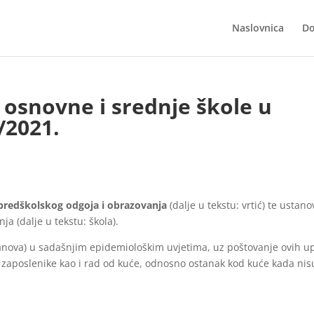
Naslovnica
Do
, osnovne i srednje škole u
/2021.
redškolskog odgoja i obrazovanja
(dalje u tekstu: vrtić) te ustano
a (dalje u tekstu: škola).
ustanova) u sadašnjim epidemiološkim uvjetima, uz poštovanje ovih u
 zaposlenike kao i rad od kuće, odnosno ostanak kod kuće kada nis