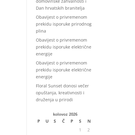
domovinske zahvalnosti i
Dan hrvatskih branitelja
Obavijest o privremenom
prekidu isporuke prirodnog
plina
Obavijest o privremenom
prekidu isporuke električne
energije
Obavijest o privremenom
prekidu isporuke električne
energije
Floral Sunset donosi večer
opuštanja, kreativnosti i
druženja u prirodi
kolovoz 2026
P
U
S
Č
P
S
N
1
2