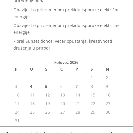
prirodnog plina
Obavijest o privremenom prekidu isporuke električne
energije
Obavijest o privremenom prekidu isporuke električne
energije
Floral Sunset donosi večer opuštanja, kreativnosti i
druženja u prirodi
kolovoz 2026
P
U
S
Č
P
S
N
1
2
3
4
5
6
7
8
9
10
11
12
13
14
15
16
17
18
19
20
21
22
23
24
25
26
27
28
29
30
31
« srp