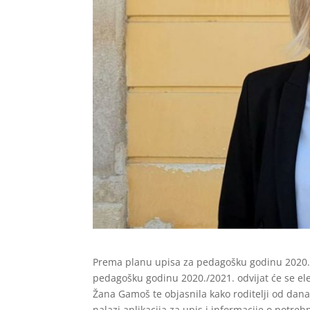
Prema planu upisa za pedagošku godinu 2020./2
pedagošku godinu 2020./2021. odvijat će se el
Žana Gamoš te objasnila kako roditelji od dana
nalazi aplikacija za upis i informacije o potre