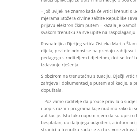
– Još uvijek ne znamo kada će vrtići krenuti 
mjerama Stožera civilne zaštite Republike Hrvat
prijavu elektroničkim putem – kazala je Gamoš i 
svakom trenutku za sve upite na raspolaganju 
Ravnateljica Dječjeg vrtića Osijeka Marija Štam
dijela; prvi dio odnosi se na predaju zahtjeva 
pedagoga s roditeljem i djetetom, dok se treći
izdavanje rješenja.
S obzirom na trenutačnu situaciju, Dječji vrti
zahtjeva i dokumentacije putem aplikacije, a p
dopuštala.
– Pozivamo roditelje da prouče pravila o sudje
i popis raznih programa koje nudimo kako bi se
aplikacije. Isto tako napominjem da su upisi u 
besplatan, do daljnjega odgođeni, a informaci
stranici u trenutku kada se za to stvore zdravs