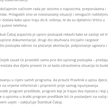
s uobičajenim načinom rada jer ovisimo o naputcima, preporukama i
ske. Prilagodili smo se novonastaloj situaciji i omogućili roditeljim
dodala kako upisi traju do 8. svibnja, te da su djelatnici Vrtića u
i putem telefona.
buk Čabaj pojasnila je upisni postupak rekavši kako se sastoji od tr
i upisne dokumentacije, drugi dio obuhvaća inicijalni razgovor
 dio postupka odnosi na plaćanje akontacije, potpisivanje ugovora i
ć Osijek zasad će provoditi samo prvi dio upisnog postupka – predaj
reostala dva dijela provest će se kada zdravstvena situacija to bud
lovanju u cijeni samih programa, da prouče Pravilnik o upisu djece,
 na vrijeme informirali i pripremili prije samog ispunjavanja
kratki program predškole, program koji je trajao dva mjeseca i koji 
je o upisima u kratki program predškole
bit će
postavljeni na našoj
tveni uvjeti – zaključuje Štambuk Čabaj.