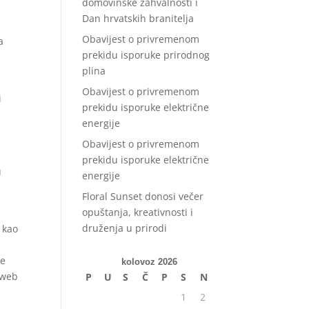
domovinske zahvalnosti i
Dan hrvatskih branitelja
Obavijest o privremenom
a
prekidu isporuke prirodnog
plina
Obavijest o privremenom
i
prekidu isporuke električne
energije
Obavijest o privremenom
prekidu isporuke električne
u
energije
e
Floral Sunset donosi večer
opuštanja, kreativnosti i
druženja u prirodi
 kao
je
kolovoz 2026
 web
P
U
S
Č
P
S
N
1
2