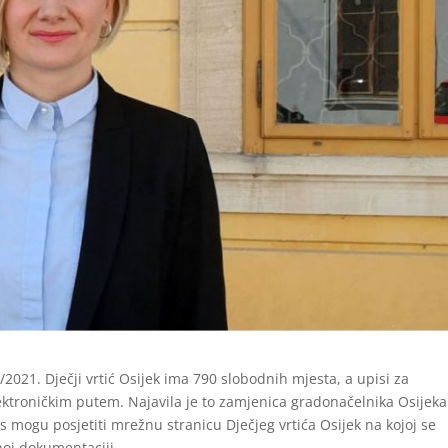
021. Dječji vrtić Osijek ima 790 slobodnih mjesta, a upisi za
ektroničkim putem. Najavila je to zamjenica gradonačelnika Osijeka
s mogu posjetiti mrežnu stranicu Dječjeg vrtića Osijek na kojoj se
bnoj dokumentaciji.