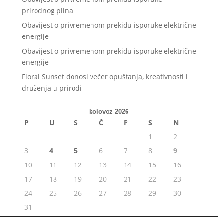
prirodnog plina
Obavijest o privremenom prekidu isporuke električne
energije
Obavijest o privremenom prekidu isporuke električne
energije
Floral Sunset donosi večer opuštanja, kreativnosti i
druženja u prirodi
kolovoz 2026
P
U
S
Č
P
S
N
1
2
3
4
5
6
7
8
9
10
11
12
13
14
15
16
17
18
19
20
21
22
23
24
25
26
27
28
29
30
31