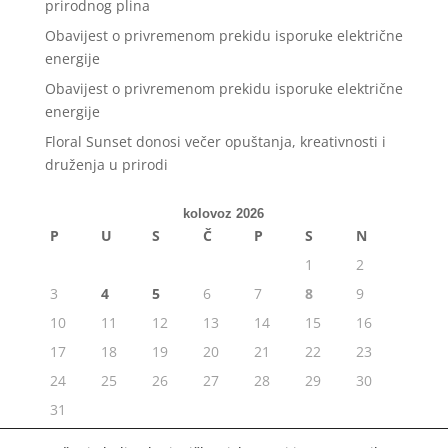
prirodnog plina
Obavijest o privremenom prekidu isporuke električne
energije
Obavijest o privremenom prekidu isporuke električne
energije
Floral Sunset donosi večer opuštanja, kreativnosti i
druženja u prirodi
kolovoz 2026
P
U
S
Č
P
S
N
1
2
3
4
5
6
7
8
9
10
11
12
13
14
15
16
17
18
19
20
21
22
23
24
25
26
27
28
29
30
31
« srp