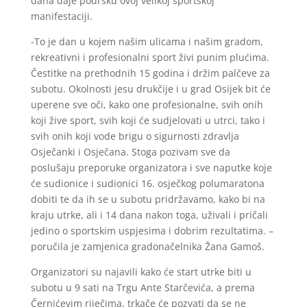
dana daje podršku ovoj velikoj sportskoj
manifestaciji.
-To je dan u kojem našim ulicama i našim gradom,
rekreativni i profesionalni sport živi punim plućima.
Čestitke na prethodnih 15 godina i držim palčeve za
subotu. Okolnosti jesu drukčije i u grad Osijek bit će
uperene sve oči, kako one profesionalne, svih onih
koji žive sport, svih koji će sudjelovati u utrci, tako i
svih onih koji vode brigu o sigurnosti zdravlja
Osječanki i Osječana. Stoga pozivam sve da
poslušaju preporuke organizatora i sve naputke koje
će sudionice i sudionici 16. osječkog polumaratona
dobiti te da ih se u subotu pridržavamo, kako bi na
kraju utrke, ali i 14 dana nakon toga, uživali i pričali
jedino o sportskim uspjesima i dobrim rezultatima. –
poručila je zamjenica gradonačelnika Žana Gamoš.
Organizatori su najavili kako će start utrke biti u
subotu u 9 sati na Trgu Ante Starčevića, a prema
Černićevim riječima, trkače će pozvati da se ne