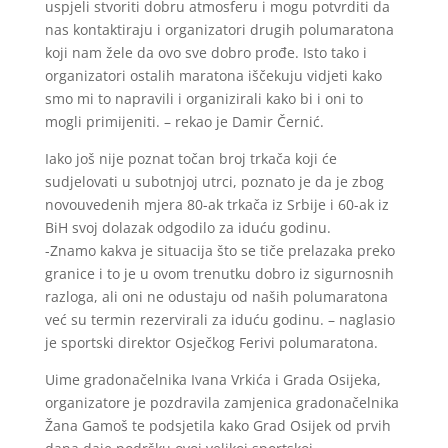
uspjeli stvoriti dobru atmosferu i mogu potvrditi da
nas kontaktiraju i organizatori drugih polumaratona
koji nam žele da ovo sve dobro prođe. Isto tako i
organizatori ostalih maratona iščekuju vidjeti kako
smo mi to napravili i organizirali kako bi i oni to
mogli primijeniti. – rekao je Damir Černić.
Iako još nije poznat točan broj trkača koji će
sudjelovati u subotnjoj utrci, poznato je da je zbog
novouvedenih mjera 80-ak trkača iz Srbije i 60-ak iz
BiH svoj dolazak odgodilo za iduću godinu.
-Znamo kakva je situacija što se tiče prelazaka preko
granice i to je u ovom trenutku dobro iz sigurnosnih
razloga, ali oni ne odustaju od naših polumaratona
već su termin rezervirali za iduću godinu. – naglasio
je sportski direktor Osječkog Ferivi polumaratona.
Uime gradonačelnika Ivana Vrkića i Grada Osijeka,
organizatore je pozdravila zamjenica gradonačelnika
Žana Gamoš te podsjetila kako Grad Osijek od prvih