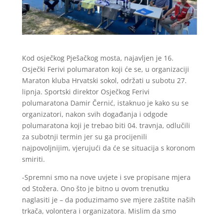
Kod osječkog Pješačkog mosta, najavljen je 16.
Osječki Ferivi polumaraton koji će se, u organizaciji
Maraton kluba Hrvatski sokol, održati u subotu 27.
lipnja. Sportski direktor Osječkog Ferivi
polumaratona Damir Černić, istaknuo je kako su se
organizatori, nakon svih događanja i odgode
polumaratona koji je trebao biti 04. travnja, odlučili
za subotnji termin jer su ga procijenili
najpovoljnijim, vjerujući da će se situacija s koronom
smiriti.
-Spremni smo na nove uvjete i sve propisane mjera
od Stožera. Ono što je bitno u ovom trenutku
naglasiti je – da poduzimamo sve mjere zaštite naših
trkača, volontera i organizatora. Mislim da smo