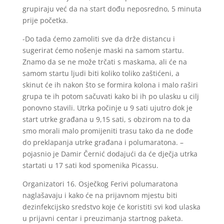
grupiraju već da na start dođu neposredno, 5 minuta
prije početka.
-Do tada ćemo zamoliti sve da drže distancu i
sugerirat ćemo nošenje maski na samom startu.
Znamo da se ne može trčati s maskama, ali će na
samom startu ljudi biti koliko toliko zaštićeni, a
skinut će ih nakon što se formira kolona i malo raširi
grupa te ih potom sačuvati kako bi ih po ulasku u cilj
ponovno stavili. Utrka počinje u 9 sati ujutro dok je
start utrke građana u 9,15 sati, s obzirom na to da
smo morali malo promijeniti trasu tako da ne dođe
do preklapanja utrke građana i polumaratona. –
pojasnio je Damir Černić dodajući da će dječja utrka
startati u 17 sati kod spomenika Picassu.
Organizatori 16. Osječkog Ferivi polumaratona
naglašavaju i kako će na prijavnom mjestu biti
dezinfekcijsko sredstvo koje će koristiti svi kod ulaska
u prijavni centar i preuzimanja startnog paketa.