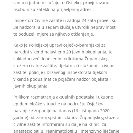
samo u jednom slučaju, u Osijeku, provjeravanu
osobu nisu zatekli na prijavljenoj adresi.
Inspektori Civilne zaštite u zadnja 24 sata proveli su
38 nadzora, a u sedam slučaja utvrdili nepravilnosti
te poduzeli mjere za njihovo otklanjanje.
Kako je Policijskoj upravi osječko-baranjskoj za
naredni vikend najavljeno 20 javnih okupljanja, te
sukladno već donesenim odlukama Županijskog
stožera civilne zaštite, djelatnici i službenici civilne
zaštite, policije i Državnog inspektorata tijekom
vikenda poduzimat će pojačani nadzor objekata i
javnih okupljanja.
Prilikom razmatranja aktualnih podataka i ukupne
epidemiološke situacije na području Osječko-
baranjske županije na danas (16. listopada 2020.
godine) održanoj sjednici članovi Županijskog stožera
civilne zaštite informirani su da je na Klinici za
anesteziologiju, reanimatologiju i intenzivno liječenje