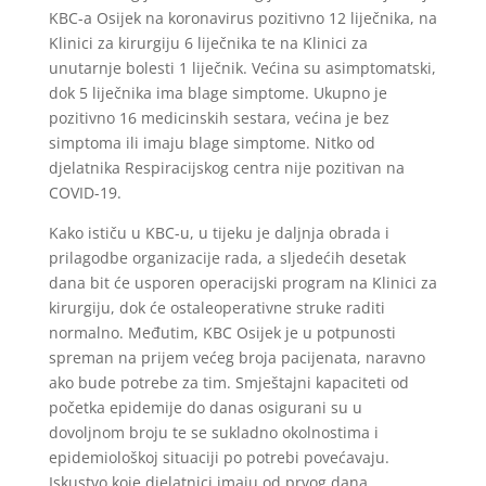
KBC-a Osijek na koronavirus pozitivno 12 liječnika, na
Klinici za kirurgiju 6 liječnika te na Klinici za
unutarnje bolesti 1 liječnik. Većina su asimptomatski,
dok 5 liječnika ima blage simptome. Ukupno je
pozitivno 16 medicinskih sestara, većina je bez
simptoma ili imaju blage simptome. Nitko od
djelatnika Respiracijskog centra nije pozitivan na
COVID-19.
Kako ističu u KBC-u, u tijeku je daljnja obrada i
prilagodbe organizacije rada, a sljedećih desetak
dana bit će usporen operacijski program na Klinici za
kirurgiju, dok će ostaleoperativne struke raditi
normalno. Međutim, KBC Osijek je u potpunosti
spreman na prijem većeg broja pacijenata, naravno
ako bude potrebe za tim. Smještajni kapaciteti od
početka epidemije do danas osigurani su u
dovoljnom broju te se sukladno okolnostima i
epidemiološkoj situaciji po potrebi povećavaju.
Iskustvo koje djelatnici imaju od prvog dana