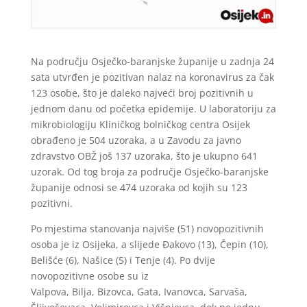
Na području Osječko-baranjske županije u zadnja 24
sata utvrđen je pozitivan nalaz na koronavirus za čak
123 osobe, što je daleko najveći broj pozitivnih u
jednom danu od početka epidemije. U laboratoriju za
mikrobiologiju Kliničkog bolničkog centra Osijek
obrađeno je 504 uzoraka, a u Zavodu za javno
zdravstvo OBŽ još 137 uzoraka, što je ukupno 641
uzorak. Od tog broja za područje Osječko-baranjske
županije odnosi se 474 uzoraka od kojih su 123
pozitivni.
Po mjestima stanovanja najviše (51) novopozitivnih
osoba je iz Osijeka, a slijede Đakovo (13), Čepin (10),
Belišće (6), Našice (5) i Tenje (4). Po dvije
novopozitivne osobe su iz
Valpova, Bilja, Bizovca, Gata, Ivanovca, Sarvaša,