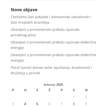
Nove objave
Čestitamo Dan pobjede i domovinske zahvalnosti i
Dan hrvatskih branitelja
Obavijest o privremenom prekidu isporuke
prirodnog plina
Obavijest o privremenom prekidu isporuke električne
energije
Obavijest o privremenom prekidu isporuke električne
energije
Floral Sunset donosi večer opuštanja, kreativnosti i
druženja u prirodi
kolovoz 2026
P
U
S
Č
P
S
N
1
2
3
4
5
6
7
8
9