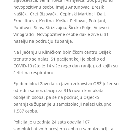
Šljivoševaca, Velimirovca i Višnjevca, dok po jednu
novopozitivnu osobu imaju Antunovac, Brezik
Našički, Cret Bizovački, Čepinski Martinci, Dalj,
Ernestinovo, Koritna, Koška, Petlovac, Potnjani,
Punitovci, Silaš, Strizivojna, Široko Polje, Viljevo i
Vinogradci. Novopozitivne osobe dakle žive u 31
naselju na području županije.
Na liječenju u Kliničkom bolničkom centru Osijek
trenutno se nalazi 51 pacijent koji je obolio od
COVID-19 (što je 14 više nego dan ranije), od kojih su
četiri na respiratoru.
Epidemiolozi Zavoda za javno zdravstvo OBŽ jučer su
odredili samoizolaciju za 316 novih kontakata
oboljelih osoba, pa se na području Osječko-
baranjske županije u samoizolaciji nalazi ukupno
1.587 osoba.
Policija je u zadnja 24 sata obavila 167
samoinicijativnih provjera osoba u samoizolaciji, a