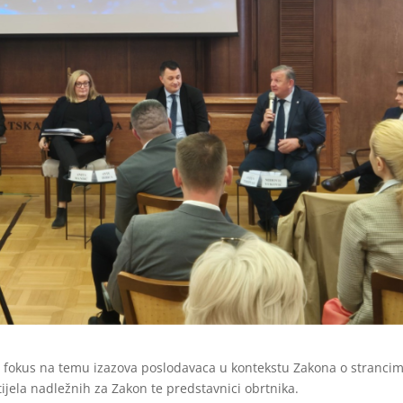
ki fokus na temu izazova poslodavaca u kontekstu Zakona o stranci
ijela nadležnih za Zakon te predstavnici obrtnika.