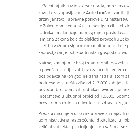
Državni tajnik u Ministarstvu rada, mirovinskoga
zavoda za zapošljavanje
Ante Lončar
i voditel
državljanstvo i upravne poslove u Ministarstv
je Zakon donesen u ožujku postigao cilj s obzir
radnika i makinacije manjeg dijela poslodavaca
izmjena Zakona koje će olakšati provedbu Zakon
riječ i o važnom sigurnosnom pitanju te da je p
zadovoljavanje potreba tržišta i gospodarstva.
Naime, smanjen je broj izdan radnih dozvola s 
a povećan je udjel zahtjeva za produljenjem do
poslodavca nakon godine dana rada u istom za
podneseno je nešto više od 213.000 zahtjeva te 
povećan broj domaćih radnika s evidencije neza
inozemstva u ukupnoj brojci od 13.000. Spomenut
provjerenih radnika u kontekstu zdravlja, sigur
Predstavnici tijela državne uprave su najavili 
administrativna rasterećenja, digitalizaciju, 
veličini subjekta, produljenje roka važenja se