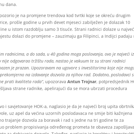
inu dana.
ozorio je na promjene trendova kod tvrtki koje se okreću drugim
ce, prošle godine u prvih devet mjeseci zabilježen je dolazak 10
dine u istom razdoblju samo 3 tisuće. Strani radnici dolaze u najveć
mjestu dolazi do promjene – zauzimaju ga Filipinci, a Indijci padaju
im radnicima, a do sada, u 40 godina moga poslovanja, ovo je najveći i
v nije odgovarao tržištu rada, nastao je vakuum te su strani radnici
 bazen je prazan. Upozoravam na ugovore s investitorima koje nije mog
prekomjerno na izdavanje dozvola za njihov rad. Dodatno, poslodavci 
e prati kvaliteta rada“,
upozorava
Antun Trojnar
, potpredsjednik 
ošljava strane radnike, apelirajući da se mora ubrzati procedura
vo i savjetovanje HOK-a, naglasio je da je najveći broj upita obrtnik
ole, uz apel da većina uzornih poslodavaca ne smije biti kažnjena
o trajanje dozvola za boravak i rad s jedne na tri godine te za
aknuo problem propisivanja određenog prometa te obaveza zapošljav
te za dobivanje dozvole. Također, naglasio je korektnu i konstrukt