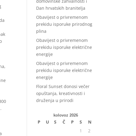
domovinske zahvalnosti i
g
Dan hrvatskih branitelja
Obavijest o privremenom
 da
prekidu isporuke prirodnog
h
plina
pak
Obavijest o privremenom
o
prekidu isporuke električne
energije
Obavijest o privremenom
na,
prekidu isporuke električne
energije
ine
Floral Sunset donosi večer
opuštanja, kreativnosti i
druženja u prirodi
 300
.
kolovoz 2026
P
U
S
Č
P
S
N
1
2
a