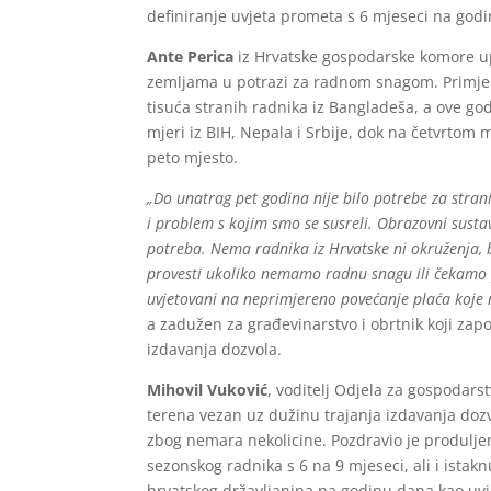
definiranje uvjeta prometa s 6 mjeseci na god
Ante Perica
iz Hrvatske gospodarske komore up
zemljama u potrazi za radnom snagom. Primjeri
tisuća stranih radnika iz Bangladeša, a ove go
mjeri iz BIH, Nepala i Srbije, dok na četvrtom 
peto mjesto.
„Do unatrag pet godina nije bilo potrebe za stran
i problem s kojim smo se susreli. Obrazovni susta
potreba. Nema radnika iz Hrvatske ni okruženja,
provesti ukoliko nemamo radnu snagu ili čekamo 
uvjetovani na neprimjereno povećanje plaća koje n
a zadužen za građevinarstvo i obrtnik koji zap
izdavanja dozvola.
Mihovil Vuković
, voditelj Odjela za gospodarst
terena vezan uz dužinu trajanja izdavanja dozv
zbog nemara nekolicine. Pozdravio je produljen
sezonskog radnika s 6 na 9 mjeseci, ali i ist
hrvatskog državljanina na godinu dana kao uvje