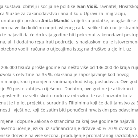
 sustava, obitelji i socijalne politike
Ivan Vidiš
, ravnatelj Hrvatsko
jica Službe za zakonodavstvo i analitiku u Upravi za imigraciju,
u unutarnjih poslova
Anita Mandić
iznijeli su podatke, usuglasili se
om na veliku količinu neprijavljenog rada, velike fluktuacije strani
 te najavili da će do kraja godine biti pokrenut zakonodavni postu
a, ali i dodatno regulirati područje, s naglaskom da je istovremen
otrebno voditi računa o utjecajima istog na društvo u cjelini, uz
206.000 tisuća prošle godine na nešto više od 136.000 do kraja ruj
zvola s četvrtine na 35 %, olakšana je zapošljavanje kod novog
nimanju, kao i promjena zanimanja kod istog poslodavca. Ove god
je 80 posto zahtjeva riješeno. Dodatno, ove godine je aktiviran i
poslenih, uz velik skok u radu uz mirovinu te rast povratnika iz
 je i pilot projekt u suradnji s Filipinima koji će dati jamstvo za
nosti i vještine, koji će zatim biti ponuđeni hrvatskim poslodavcima
izmjene i dopune Zakona o strancima za kraj ove godine te najavili
obavezno učenje jezika uz sufinanciranje države 50 %-70 % ovisno o
zonske dozvole na više sezona, produljenje promatranog razdoblja z