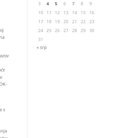
3
4
5
6
7
8
9
10
11
12
13
14
15
16
17
18
19
20
21
22
23
oj
24
25
26
27
28
29
30
 na
31
« srp
zazov
uće
su
HOK-
a s
anja
ivnu