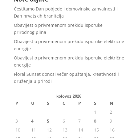
Čestitamo Dan pobjede i domovinske zahvalnosti i
Dan hrvatskih branitelja
Obavijest o privremenom prekidu isporuke
prirodnog plina
Obavijest o privremenom prekidu isporuke električne
energije
Obavijest o privremenom prekidu isporuke električne
energije
Floral Sunset donosi večer opuštanja, kreativnosti i
druženja u prirodi
kolovoz 2026
P
U
S
Č
P
S
N
1
2
3
4
5
6
7
8
9
10
11
12
13
14
15
16