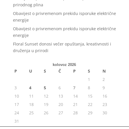
prirodnog plina
Obavijest o privremenom prekidu isporuke električne
energije
Obavijest o privremenom prekidu isporuke električne
energije
Floral Sunset donosi večer opuštanja, kreativnosti i
druženja u prirodi
kolovoz 2026
P
U
S
Č
P
S
N
1
2
3
4
5
6
7
8
9
10
11
12
13
14
15
16
17
18
19
20
21
22
23
24
25
26
27
28
29
30
31
« srp