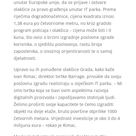
unutar Europske unije, da se prijave i ostvare
olakšice za pravo građenja unutar IT parka. Prema
riječima dogradonačelnice, cijena kvadrata iznosi
1,38 eura po četvornome metru, no kroz gradski
program poticaja i olakšica – cijena može biti i 0
kuna, što ovisi o brzini izgradnje poslovne zgrade
korisnika, o sjedištu poslovanja, rastu broja
zaposlenika, o izvoznoj orijentiranosti te o samoj
djelatnosti.
Upravo su ih ponuđene olakšice Grada, kako kaže
Ivan Rimac, direktor tvrtke Barrage, privukle da svoju
poslovnu zgradu realiziraju u osječkom IT parku. – Mi
smo tvrtka koja se bavi svim aspektima razvoja
digitalnih proizvoda i zapošljavamo stotinjak ljudi.
Želimo proširiti svoje kapacitete te ćemo izgraditi
objekt na dvije etaže, bruto površine otprilike 1000
četvornih metara. Vrijednost investicije je oko 3 do 4
milijuna eura – rekao je Rimac.