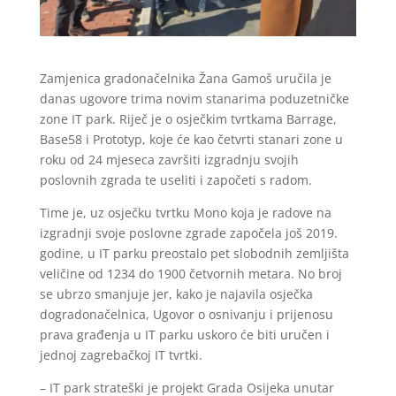
Zamjenica gradonačelnika Žana Gamoš uručila je
danas ugovore trima novim stanarima poduzetničke
zone IT park. Riječ je o osječkim tvrtkama Barrage,
Base58 i Prototyp, koje će kao četvrti stanari zone u
roku od 24 mjeseca završiti izgradnju svojih
poslovnih zgrada te useliti i započeti s radom.
Time je, uz osječku tvrtku Mono koja je radove na
izgradnji svoje poslovne zgrade započela još 2019.
godine, u IT parku preostalo pet slobodnih zemljišta
veličine od 1234 do 1900 četvornih metara. No broj
se ubrzo smanjuje jer, kako je najavila osječka
dogradonačelnica, Ugovor o osnivanju i prijenosu
prava građenja u IT parku uskoro će biti uručen i
jednoj zagrebačkoj IT tvrtki.
– IT park strateški je projekt Grada Osijeka unutar