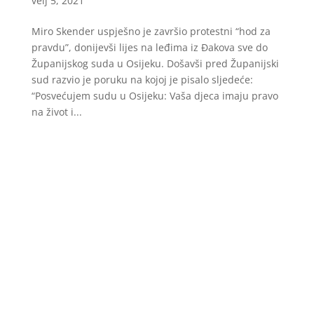
velj 5, 2021
Miro Skender uspješno je završio protestni “hod za
pravdu”, donijevši lijes na leđima iz Đakova sve do
Županijskog suda u Osijeku. Došavši pred Županijski
sud razvio je poruku na kojoj je pisalo sljedeće:
“Posvećujem sudu u Osijeku: Vaša djeca imaju pravo
na život i...