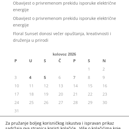
Obavijest o privremenom prekidu isporuke električne
energije
Obavijest o privremenom prekidu isporuke električne
energije
Floral Sunset donosi večer opuštanja, kreativnosti i
druženja u prirodi
kolovoz 2026
P
U
S
Č
P
S
N
1
2
3
4
5
6
7
8
9
10
11
12
13
14
15
16
17
18
19
20
21
22
23
24
25
26
27
28
29
30
31
« srp
Za pružanje boljeg korisničkog iskustva i ispravan prikaz
sadržaja ova stranica koristi kolačiće. Više o kolačićima koje