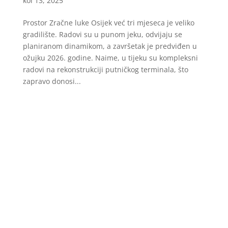
kol 13, 2025
Prostor Zračne luke Osijek već tri mjeseca je veliko
gradilište. Radovi su u punom jeku, odvijaju se
planiranom dinamikom, a završetak je predviđen u
ožujku 2026. godine. Naime, u tijeku su kompleksni
radovi na rekonstrukciji putničkog terminala, što
zapravo donosi...