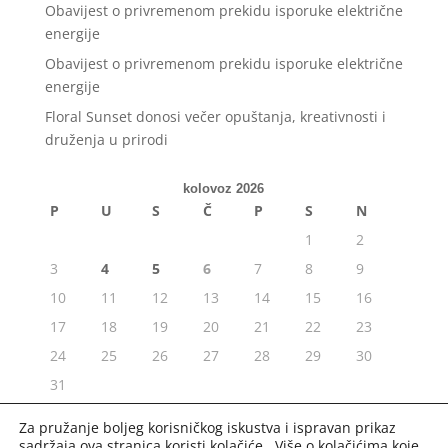
Obavijest o privremenom prekidu isporuke električne
energije
Obavijest o privremenom prekidu isporuke električne
energije
Floral Sunset donosi večer opuštanja, kreativnosti i
druženja u prirodi
kolovoz 2026
P
U
S
Č
P
S
N
1
2
3
4
5
6
7
8
9
10
11
12
13
14
15
16
17
18
19
20
21
22
23
24
25
26
27
28
29
30
31
« srp
Za pružanje boljeg korisničkog iskustva i ispravan prikaz
sadržaja ova stranica koristi kolačiće. Više o kolačićima koje