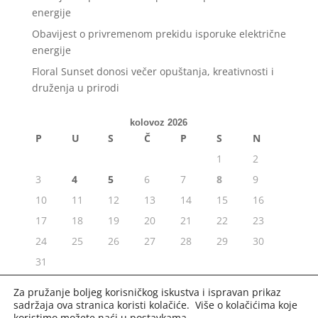
energije
Obavijest o privremenom prekidu isporuke električne
energije
Floral Sunset donosi večer opuštanja, kreativnosti i
druženja u prirodi
kolovoz 2026
P
U
S
Č
P
S
N
1
2
3
4
5
6
7
8
9
10
11
12
13
14
15
16
17
18
19
20
21
22
23
24
25
26
27
28
29
30
31
« srp
Za pružanje boljeg korisničkog iskustva i ispravan prikaz
sadržaja ova stranica koristi kolačiće. Više o kolačićima koje
koristimo možete naći u
postavkama
.