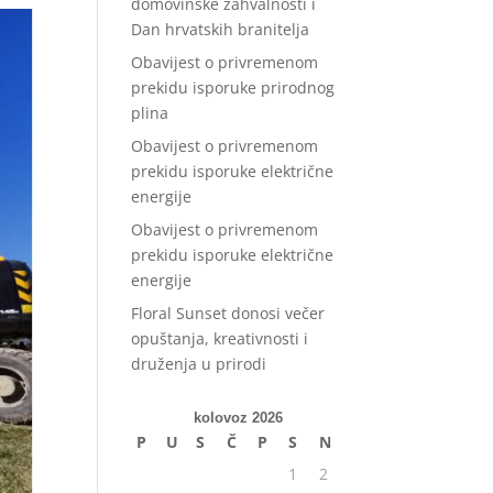
domovinske zahvalnosti i
Dan hrvatskih branitelja
Obavijest o privremenom
prekidu isporuke prirodnog
plina
Obavijest o privremenom
prekidu isporuke električne
energije
Obavijest o privremenom
prekidu isporuke električne
energije
Floral Sunset donosi večer
opuštanja, kreativnosti i
druženja u prirodi
kolovoz 2026
P
U
S
Č
P
S
N
1
2