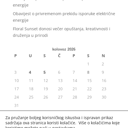
energije
Obavijest o privremenom prekidu isporuke električne
energije
Floral Sunset donosi večer opuštanja, kreativnosti i
druženja u prirodi
kolovoz 2026
P
U
S
Č
P
S
N
1
2
3
4
5
6
7
8
9
10
11
12
13
14
15
16
17
18
19
20
21
22
23
24
25
26
27
28
29
30
31
« srp
Za pružanje boljeg korisničkog iskustva i ispravan prikaz
sadržaja ova stranica koristi kolačiće. Više o kolačićima koje
koristimo možete naći u
postavkama
.