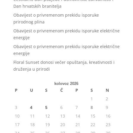
Dan hrvatskih branitelja
Obavijest o privremenom prekidu isporuke
prirodnog plina
Obavijest o privremenom prekidu isporuke električne
energije
Obavijest o privremenom prekidu isporuke električne
energije
Floral Sunset donosi večer opuštanja, kreativnosti i
druženja u prirodi
kolovoz 2026
P
U
S
Č
P
S
N
1
2
3
4
5
6
7
8
9
10
11
12
13
14
15
16
17
18
19
20
21
22
23