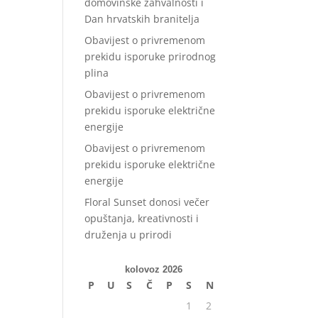
domovinske zahvalnosti i
Dan hrvatskih branitelja
Obavijest o privremenom
prekidu isporuke prirodnog
plina
Obavijest o privremenom
prekidu isporuke električne
energije
Obavijest o privremenom
prekidu isporuke električne
energije
Floral Sunset donosi večer
opuštanja, kreativnosti i
druženja u prirodi
kolovoz 2026
P
U
S
Č
P
S
N
1
2