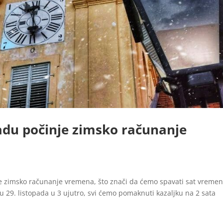
padu počinje zimsko računanje
je zimsko računanje vremena, što znači da ćemo spavati sat vreme
u 29. listopada u 3 ujutro, svi ćemo pomaknuti kazaljku na 2 sata