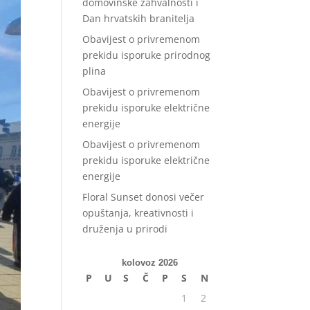
domovinske zahvalnosti i
Dan hrvatskih branitelja
Obavijest o privremenom
prekidu isporuke prirodnog
plina
Obavijest o privremenom
prekidu isporuke električne
energije
Obavijest o privremenom
prekidu isporuke električne
energije
Floral Sunset donosi večer
opuštanja, kreativnosti i
druženja u prirodi
kolovoz 2026
P
U
S
Č
P
S
N
1
2