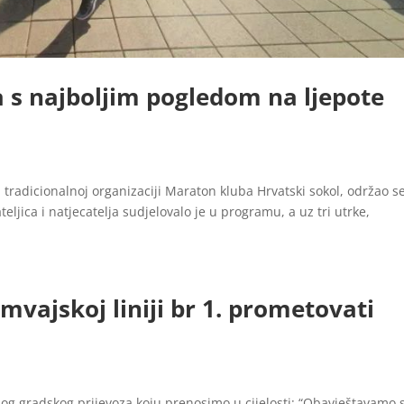
a s najboljim pogledom na ljepote
 tradicionalnoj organizaciji Maraton kluba Hrvatski sokol, održao se
eljica i natjecatelja sudjelovalo je u programu, a uz tri utrke,
vajskoj liniji br 1. prometovati
avnog gradskog prijevoza koju prenosimo u cijelosti: “Obavještavamo 