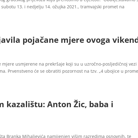
 subotu 13. i nedjelju 14. ožujka 2021., tramvajski promet na
ajavila pojačane mjere ovoga viken
mjere usmjerene na prekršaje koji su u uzročno-posljedičnoj vezi
ma. Prvenstveno će se obratiti pozornost na tzv. „4 ubojice u prom
 kazalištu: Anton Žic, baba i
išta Branka Mihaljevića namijenjen višim razredima osnovnih, te