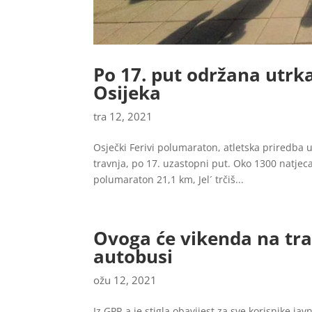
Po 17. put održana utrk
Osijeka
tra 12, 2021
Osječki Ferivi polumaraton, atletska priredba u
travnja, po 17. uzastopni put. Oko 1300 natjecat
polumaraton 21,1 km, Jel´ trčiš...
Ovoga će vikenda na tram
autobusi
ožu 12, 2021
Iz GPP-a je stigla obavijest za sve korisnike j