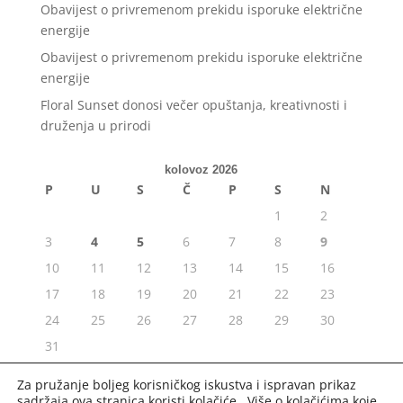
Obavijest o privremenom prekidu isporuke električne
energije
Obavijest o privremenom prekidu isporuke električne
energije
Floral Sunset donosi večer opuštanja, kreativnosti i
druženja u prirodi
kolovoz 2026
P
U
S
Č
P
S
N
1
2
3
4
5
6
7
8
9
10
11
12
13
14
15
16
17
18
19
20
21
22
23
24
25
26
27
28
29
30
31
« srp
Za pružanje boljeg korisničkog iskustva i ispravan prikaz
sadržaja ova stranica koristi kolačiće. Više o kolačićima koje