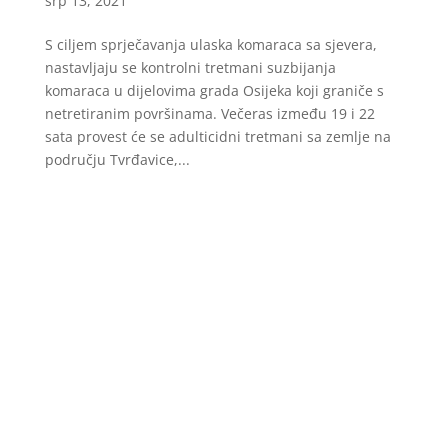
srp 13, 2021
S ciljem sprječavanja ulaska komaraca sa sjevera,
nastavljaju se kontrolni tretmani suzbijanja
komaraca u dijelovima grada Osijeka koji graniče s
netretiranim površinama. Večeras između 19 i 22
sata provest će se adulticidni tretmani sa zemlje na
području Tvrđavice,...