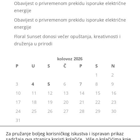
Obavijest o privremenom prekidu isporuke električne
energije
Obavijest o privremenom prekidu isporuke električne
energije
Floral Sunset donosi večer opuštanja, kreativnosti i
druženja u prirodi
kolovoz 2026
P
U
S
Č
P
S
N
1
2
3
4
5
6
7
8
9
10
11
12
13
14
15
16
17
18
19
20
21
22
23
24
25
26
27
28
29
30
31
« srp
Za pružanje boljeg korisničkog iskustva i ispravan prikaz
sadržaja ova stranica koristi kolačiće. Više o kolačićima koje