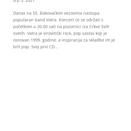
srp 3, 2021
Danas na 55. Đakovačkim vezovima nastupa
popularan band Vatra. Koncert će se održati s
početkom u 20.00 sati na pozornici iza Crkve Svih
svetih. Vatra je virovitički rock, pop sastav koji je
osnovan 1999. godine, a inspiracija za skladbe im je
brit pop. Svoj prvi CD...