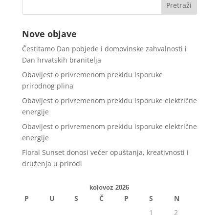
Nove objave
Čestitamo Dan pobjede i domovinske zahvalnosti i
Dan hrvatskih branitelja
Obavijest o privremenom prekidu isporuke
prirodnog plina
Obavijest o privremenom prekidu isporuke električne
energije
Obavijest o privremenom prekidu isporuke električne
energije
Floral Sunset donosi večer opuštanja, kreativnosti i
druženja u prirodi
kolovoz 2026
P
U
S
Č
P
S
N
1
2