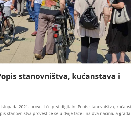
Popis stanovništva, kućanstava i
 listopada 2021. provest će prvi digitalni Popis stanovništva, kućans
opis stanovništva provest će se u dvije faze i na dva načina, a građa