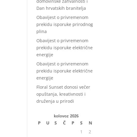
domovinske zahvalnosti i
Dan hrvatskih branitelja
Obavijest o privremenom
prekidu isporuke prirodnog
plina
Obavijest o privremenom
prekidu isporuke električne
energije
Obavijest o privremenom
prekidu isporuke električne
energije
Floral Sunset donosi večer
opuštanja, kreativnosti i
druženja u prirodi
kolovoz 2026
P
U
S
Č
P
S
N
1
2