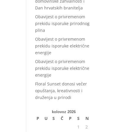
domovinske zahvalnosti i
Dan hrvatskih branitelja
Obavijest o privremenom
prekidu isporuke prirodnog
plina
Obavijest o privremenom
prekidu isporuke električne
energije
Obavijest o privremenom
prekidu isporuke električne
energije
Floral Sunset donosi večer
opuštanja, kreativnosti i
druženja u prirodi
kolovoz 2026
P
U
S
Č
P
S
N
1
2