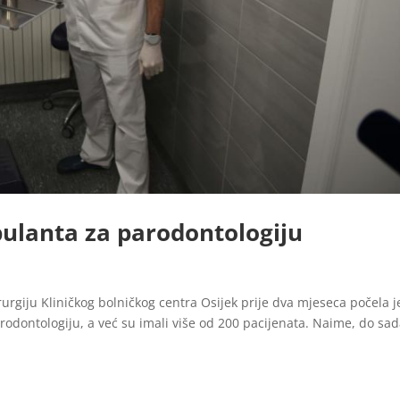
ulanta za parodontologiju
rurgiju Kliničkog bolničkog centra Osijek prije dva mjeseca počela j
dontologiju, a već su imali više od 200 pacijenata. Naime, do sad