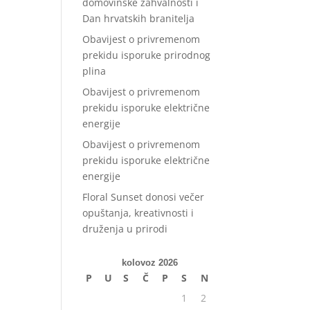
domovinske zahvalnosti i
Dan hrvatskih branitelja
Obavijest o privremenom
prekidu isporuke prirodnog
plina
Obavijest o privremenom
prekidu isporuke električne
energije
Obavijest o privremenom
prekidu isporuke električne
energije
Floral Sunset donosi večer
opuštanja, kreativnosti i
druženja u prirodi
kolovoz 2026
P
U
S
Č
P
S
N
1
2