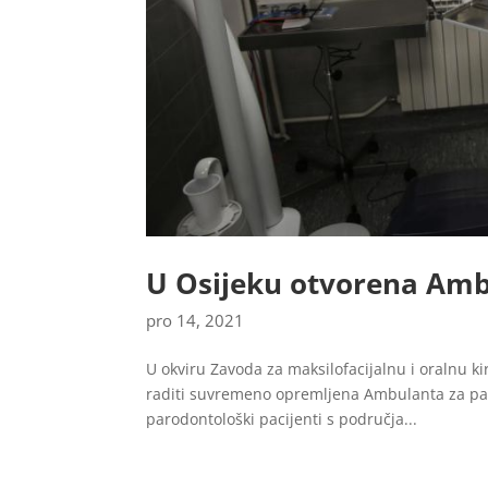
U Osijeku otvorena Amb
pro 14, 2021
U okviru Zavoda za maksilofacijalnu i oralnu ki
raditi suvremeno opremljena Ambulanta za paro
parodontološki pacijenti s područja...