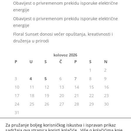
Obavijest o privremenom prekidu isporuke električne
energije
Obavijest o privremenom prekidu isporuke električne
energije
Floral Sunset donosi večer opuštanja, kreativnosti i
druženja u prirodi
kolovoz 2026
P
U
S
Č
P
S
N
1
2
3
4
5
6
7
8
9
10
11
12
13
14
15
16
17
18
19
20
21
22
23
24
25
26
27
28
29
30
31
« srp
Za pružanje boljeg korisničkog iskustva i ispravan prikaz
sadržaja ova stranica koristi kolačiće. Više o kolačićima koje