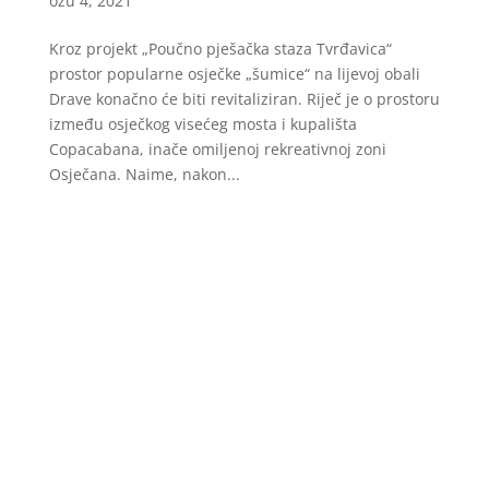
ožu 4, 2021
Kroz projekt „Poučno pješačka staza Tvrđavica“
prostor popularne osječke „šumice“ na lijevoj obali
Drave konačno će biti revitaliziran. Riječ je o prostoru
između osječkog visećeg mosta i kupališta
Copacabana, inače omiljenoj rekreativnoj zoni
Osječana. Naime, nakon...