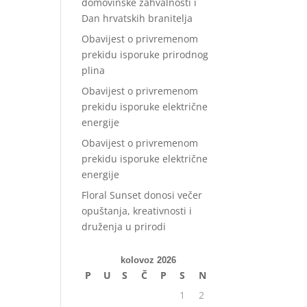
domovinske zahvalnosti i
Dan hrvatskih branitelja
Obavijest o privremenom
prekidu isporuke prirodnog
plina
Obavijest o privremenom
prekidu isporuke električne
energije
Obavijest o privremenom
prekidu isporuke električne
energije
Floral Sunset donosi večer
opuštanja, kreativnosti i
druženja u prirodi
kolovoz 2026
P
U
S
Č
P
S
N
1
2