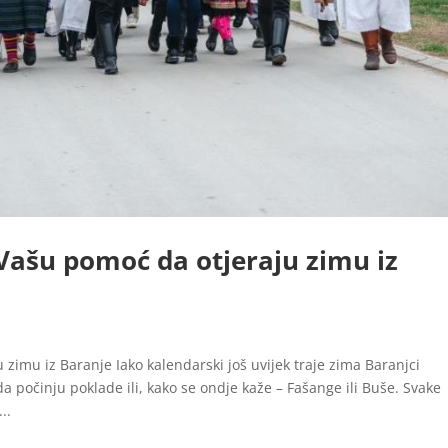
Vašu pomoć da otjeraju zimu iz
zimu iz Baranje Iako kalendarski još uvijek traje zima Baranjci
a počinju poklade ili, kako se ondje kaže – Fašange ili Buše. Svake
..