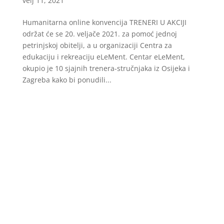
velj 11, 2021
Humanitarna online konvencija TRENERI U AKCIJI
održat će se 20. veljače 2021. za pomoć jednoj
petrinjskoj obitelji, a u organizaciji Centra za
edukaciju i rekreaciju eLeMent. Centar eLeMent,
okupio je 10 sjajnih trenera-stručnjaka iz Osijeka i
Zagreba kako bi ponudili...