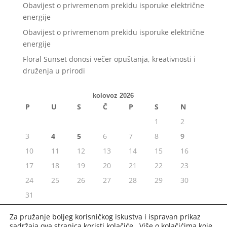
Obavijest o privremenom prekidu isporuke električne
energije
Obavijest o privremenom prekidu isporuke električne
energije
Floral Sunset donosi večer opuštanja, kreativnosti i
druženja u prirodi
kolovoz 2026
P
U
S
Č
P
S
N
1
2
3
4
5
6
7
8
9
10
11
12
13
14
15
16
17
18
19
20
21
22
23
24
25
26
27
28
29
30
31
« srp
Za pružanje boljeg korisničkog iskustva i ispravan prikaz
sadržaja ova stranica koristi kolačiće. Više o kolačićima koje