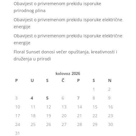
Obavijest o privremenom prekidu isporuke
prirodnog plina
Obavijest o privremenom prekidu isporuke električne
energije
Obavijest o privremenom prekidu isporuke električne
energije
Floral Sunset donosi večer opuštanja, kreativnosti i
druženja u prirodi
kolovoz 2026
P
U
S
Č
P
S
N
1
2
3
4
5
6
7
8
9
10
11
12
13
14
15
16
17
18
19
20
21
22
23
24
25
26
27
28
29
30
31