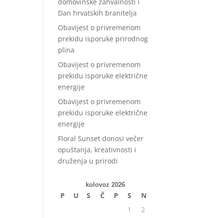
domovinske zahvalnosti i
Dan hrvatskih branitelja
Obavijest o privremenom
prekidu isporuke prirodnog
plina
Obavijest o privremenom
prekidu isporuke električne
energije
Obavijest o privremenom
prekidu isporuke električne
energije
Floral Sunset donosi večer
opuštanja, kreativnosti i
druženja u prirodi
kolovoz 2026
P
U
S
Č
P
S
N
1
2