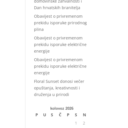
domovinske zahvalnosti i
Dan hrvatskih branitelja
Obavijest o privremenom
prekidu isporuke prirodnog
plina
Obavijest o privremenom
prekidu isporuke električne
energije
Obavijest o privremenom
prekidu isporuke električne
energije
Floral Sunset donosi večer
opuštanja, kreativnosti i
druženja u prirodi
kolovoz 2026
P
U
S
Č
P
S
N
1
2