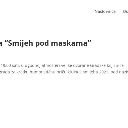
Naslovnica
Do
da “Smijeh pod maskama”
 19.00 sati, u ugodnoj atmosferi velike dvorane Gradske knjižnice
agrada za kratku humorističnu priču klUPKO smijeha 2021. pod naz