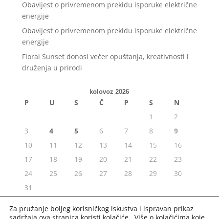
Obavijest o privremenom prekidu isporuke električne
energije
Obavijest o privremenom prekidu isporuke električne
energije
Floral Sunset donosi večer opuštanja, kreativnosti i
druženja u prirodi
kolovoz 2026
P
U
S
Č
P
S
N
1
2
3
4
5
6
7
8
9
10
11
12
13
14
15
16
17
18
19
20
21
22
23
24
25
26
27
28
29
30
31
« srp
Za pružanje boljeg korisničkog iskustva i ispravan prikaz
sadržaja ova stranica koristi kolačiće. Više o kolačićima koje