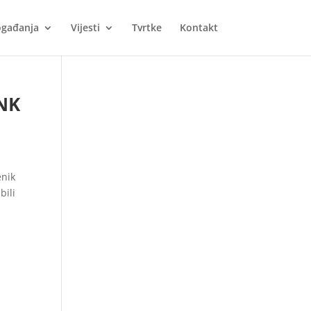
gađanja
Vijesti
Tvrtke
Kontakt
 NK
enik
bili