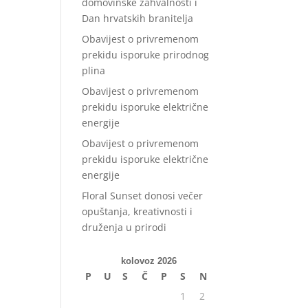
domovinske zahvalnosti i
Dan hrvatskih branitelja
Obavijest o privremenom
prekidu isporuke prirodnog
plina
Obavijest o privremenom
prekidu isporuke električne
energije
Obavijest o privremenom
prekidu isporuke električne
energije
Floral Sunset donosi večer
opuštanja, kreativnosti i
druženja u prirodi
kolovoz 2026
P
U
S
Č
P
S
N
1
2