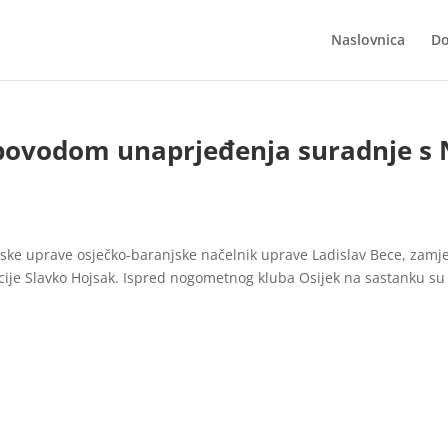
Naslovnica
Do
povodom unaprjeđenja suradnje s
ijske uprave osječko-baranjske načelnik uprave Ladislav Bece, zamj
icije Slavko Hojsak. Ispred nogometnog kluba Osijek na sastanku su 