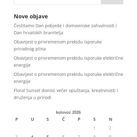
Nove objave
Čestitamo Dan pobjede i domovinske zahvalnosti i
Dan hrvatskih branitelja
Obavijest o privremenom prekidu isporuke
prirodnog plina
Obavijest o privremenom prekidu isporuke električne
energije
Obavijest o privremenom prekidu isporuke električne
energije
Floral Sunset donosi večer opuštanja, kreativnosti i
druženja u prirodi
kolovoz 2026
P
U
S
Č
P
S
N
1
2
3
4
5
6
7
8
9