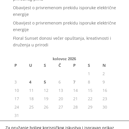
Obavijest o privremenom prekidu isporuke električne
energije
Obavijest o privremenom prekidu isporuke električne
energije
Floral Sunset donosi večer opuštanja, kreativnosti i
druženja u prirodi
kolovoz 2026
P
U
S
Č
P
S
N
1
2
3
4
5
6
7
8
9
10
11
12
13
14
15
16
17
18
19
20
21
22
23
24
25
26
27
28
29
30
31
« srp
Za pružanje boljeg korisničkog iskustva i ispravan prikaz