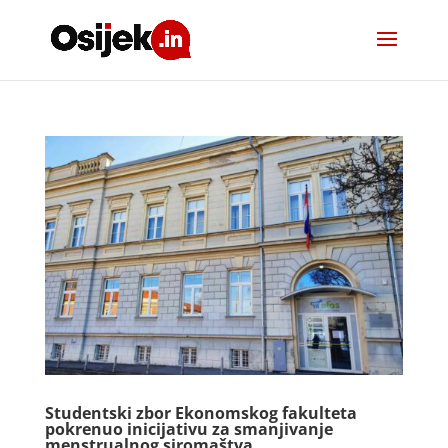
Studentski zbor Ekonomskog fakulteta
pokrenuo inicijativu za smanjivanje
menstrualnog siromaštva