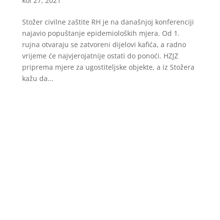
kol 27, 2021
Stožer civilne zaštite RH je na današnjoj konferenciji
najavio popuštanje epidemioloških mjera. Od 1.
rujna otvaraju se zatvoreni dijelovi kafića, a radno
vrijeme će najvjerojatnije ostati do ponoći. HZJZ
priprema mjere za ugostiteljske objekte, a iz Stožera
kažu da...