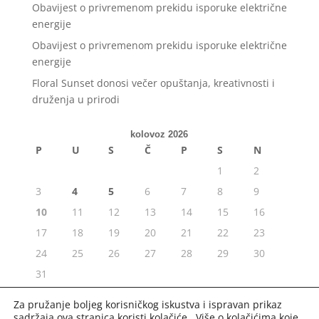
Obavijest o privremenom prekidu isporuke električne
energije
Obavijest o privremenom prekidu isporuke električne
energije
Floral Sunset donosi večer opuštanja, kreativnosti i
druženja u prirodi
kolovoz 2026
P
U
S
Č
P
S
N
1
2
3
4
5
6
7
8
9
10
11
12
13
14
15
16
17
18
19
20
21
22
23
24
25
26
27
28
29
30
31
« srp
Za pružanje boljeg korisničkog iskustva i ispravan prikaz
sadržaja ova stranica koristi kolačiće. Više o kolačićima koje