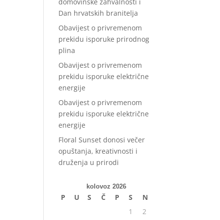
domovinske zahvalnosti i
Dan hrvatskih branitelja
Obavijest o privremenom
prekidu isporuke prirodnog
plina
Obavijest o privremenom
prekidu isporuke električne
energije
Obavijest o privremenom
prekidu isporuke električne
energije
Floral Sunset donosi večer
opuštanja, kreativnosti i
druženja u prirodi
kolovoz 2026
P
U
S
Č
P
S
N
1
2