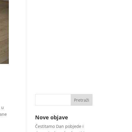
a u
zane
Nove objave
Čestitamo Dan pobjede i