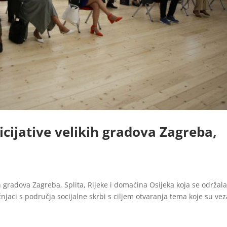
cijative velikih gradova Zagreba,
ih gradova Zagreba, Splita, Rijeke i domaćina Osijeka koja se održal
učnjaci s područja socijalne skrbi s ciljem otvaranja tema koje su ve