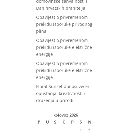
domovinske zahvalnosti i
Dan hrvatskih branitelja
Obavijest o privremenom
prekidu isporuke prirodnog
plina
Obavijest o privremenom
prekidu isporuke električne
energije
Obavijest o privremenom
prekidu isporuke električne
energije
Floral Sunset donosi večer
opuštanja, kreativnosti i
druženja u prirodi
kolovoz 2026
P
U
S
Č
P
S
N
1
2